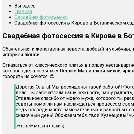
Вы здесь:
Главная
Свадебная фотосъемка
Свадебная фотосессия в Кирове в Ботаническом са
Свадебная фотосессия в Кирове в Бо
Обаятельная и женственная невеста, добрый и улыбчивый
историей любви.
Отказаться от классического платья в пользу нестандарт
которое сделало съемку Леши и Маши такой милой, яркой
говорить не хочется. 😊
Дорогая Ольга! Мы восхищены твоей работой! Фото
деле. Ты запечатлела нашу нежность, нашу радость,
Отдельное спасибо от моего мужа, которого ты рас
советы помогли нам наслаждаться процессом съемк
ведь впереди много замечательных и радостных соб
сказочный день! Обожаем тебя, твои Кузнецовы!🙏
Отзыв от Маши и Леши: :-)