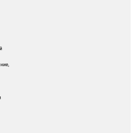
й
ние,
и