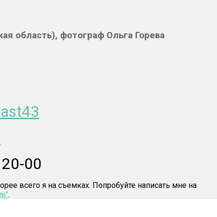
кая область), фотограф Ольга Горева
oast43
v
 20-00
корее всего я на съемках. Попробуйте написать мне на
е"
.