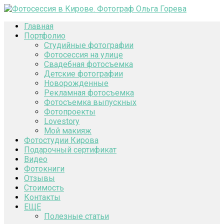
Главная
Портфолио
Студийные фотографии
Фотосессия на улице
Свадебная фотосъемка
Детские фотографии
Новорожденные
Рекламная фотосъемка
Фотосъемка выпускных
Фотопроекты
Lovestory
Мой макияж
Фотостудии Кирова
Подарочный сертификат
Видео
Фотокниги
Отзывы
Стоимость
Контакты
ЕЩЕ
Полезные статьи